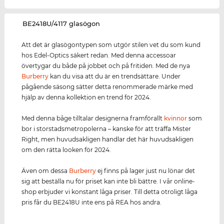
‌BE2418U/4117 glasögon
Att det är glasögontypen som utgör stilen vet du som kund
hos Edel-Optics säkert redan. Med denna accessoar
övertygar du både på jobbet och på fritiden. Med de nya
Burberry
kan du visa att du är en trendsättare. Under
pågående säsong sätter detta renommerade märke med
hjälp av denna kollektion en trend för 2024.
Med denna båge tilltalar designerna framförallt
kvinnor
som
bor i storstadsmetropolerna – kanske för att träffa Mister
Right, men huvudsakligen handlar det här huvudsakligen
om den rätta looken för 2024.
Även om dessa
Burberry
ej finns på lager just nu lönar det
sig att beställa nu för priset kan inte bli bättre. I vår online-
shop erbjuder vi konstant låga priser. Till detta otroligt låga
pris får du BE2418U inte ens på REA hos andra.