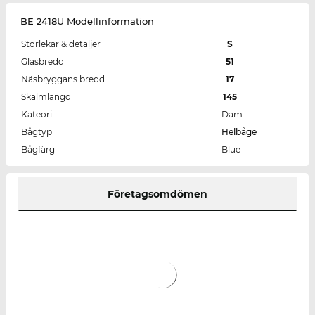
BE 2418U Modellinformation
Storlekar & detaljer
S
Glasbredd
51
Näsbryggans bredd
17
Skalmlängd
145
Kateori
Dam
Bågtyp
Helbåge
Bågfärg
Blue
Företagsomdömen