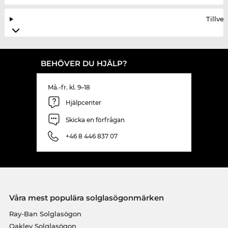
Tillve
BEHÖVER DU HJÄLP?
Må.-fr. kl. 9–18
Hjälpcenter
Skicka en förfrågan
+46 8 446 837 07
Våra mest populära solglasögonmärken
Ray-Ban Solglasögon
Oakley Solglasögon