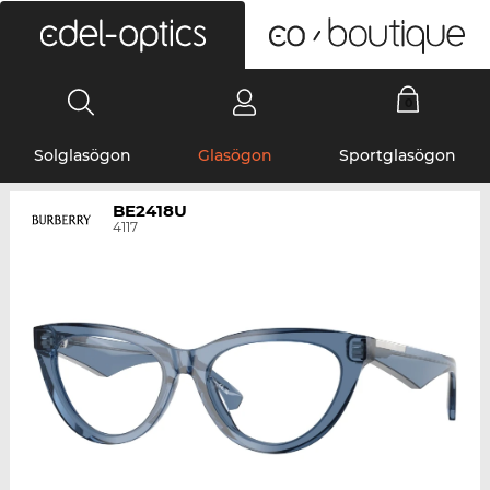
0
Solglasögon
Glasögon
Sportglasögon
BE2418U
4117