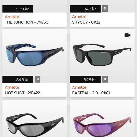
909 kr
848 kr
P
Arnette
Arnette
THE JUNCTION - 741/6G
SHYGUY - 01/22
848 kr
P
848 kr
P
Arnette
Arnette
HOT SHOT - 291422
FASTBALL 2.0 - 01/81