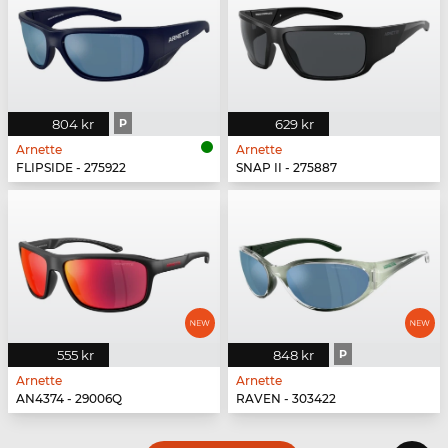
804 kr
P
629 kr
Arnette
Arnette
FLIPSIDE - 275922
SNAP II - 275887
555 kr
848 kr
P
Arnette
Arnette
AN4374 - 29006Q
RAVEN - 303422