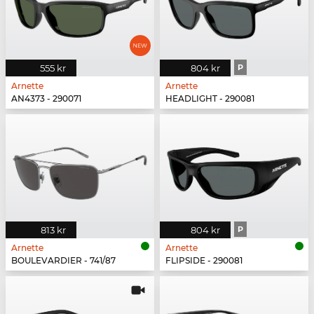
555 kr
804 kr
P
Arnette
Arnette
AN4373 - 290071
HEADLIGHT - 290081
813 kr
804 kr
P
Arnette
Arnette
BOULEVARDIER - 741/87
FLIPSIDE - 290081