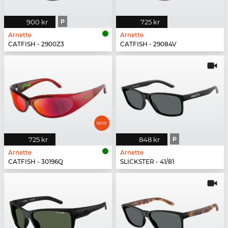
900 kr
P
725 kr
Arnette
Arnette
CATFISH - 2900Z3
CATFISH - 29084V
725 kr
848 kr
P
Arnette
Arnette
CATFISH - 30196Q
SLICKSTER - 41/81