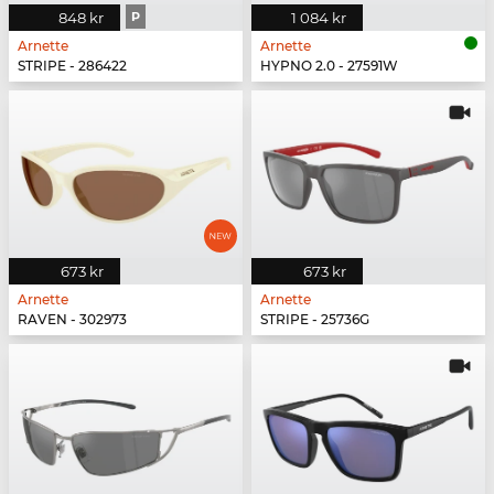
848 kr
P
1 084 kr
Arnette
Arnette
STRIPE - 286422
HYPNO 2.0 - 27591W
673 kr
673 kr
Arnette
Arnette
RAVEN - 302973
STRIPE - 25736G