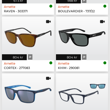
673 kr
988 kr
P
Arnette
Arnette
RAVEN - 303371
BOULEVARDIER - 737/22
804 kr
P
804 kr
P
Arnette
Arnette
CORTEX - 277083
KHIM - 290081