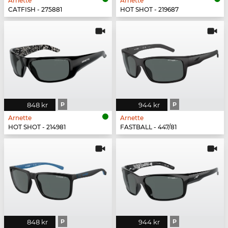
Arnette
Arnette
CATFISH - 275881
HOT SHOT - 219687
848 kr
P
944 kr
P
Arnette
Arnette
HOT SHOT - 214981
FASTBALL - 447/81
848 kr
P
944 kr
P