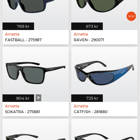
769 kr
673 kr
Arnette
Arnette
FASTBALL - 275987
RAVEN - 290071
804 kr
P
725 kr
Arnette
Arnette
SOKATRA - 275881
CATFISH - 281880