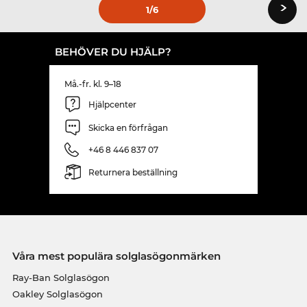
›
1
/6
BEHÖVER DU HJÄLP?
Må.-fr. kl. 9–18
Hjälpcenter
Skicka en förfrågan
+46 8 446 837 07
Returnera beställning
Våra mest populära solglasögonmärken
Ray-Ban Solglasögon
Oakley Solglasögon