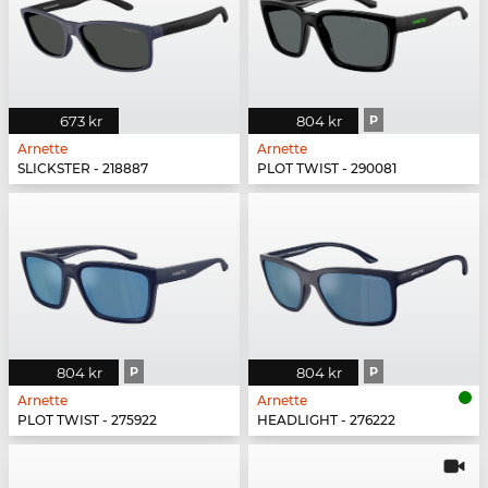
673 kr
804 kr
P
Arnette
Arnette
SLICKSTER - 218887
PLOT TWIST - 290081
804 kr
P
804 kr
P
Arnette
Arnette
PLOT TWIST - 275922
HEADLIGHT - 276222