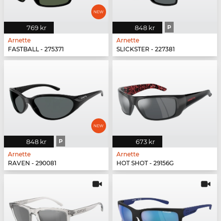
769 kr
848 kr
P
Arnette
Arnette
FASTBALL - 275371
SLICKSTER - 227381
848 kr
P
673 kr
Arnette
Arnette
RAVEN - 290081
HOT SHOT - 29156G