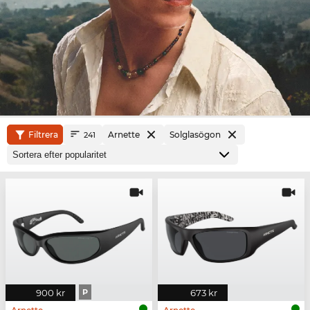
Filtrera
Arnette
Solglasögon
241
900 kr
P
673 kr