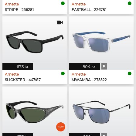
Arnette
Arnette
STRIPE - 256281
FASTBALL - 226781
673 kr
804 kr
P
Arnette
Arnette
SLICKSTER - 447/87
MWAMBA - 275522