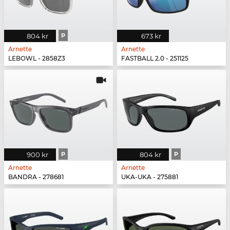
804 kr
P
673 kr
Arnette
Arnette
LEBOWL - 2858Z3
FASTBALL 2.0 - 251125
900 kr
P
804 kr
P
Arnette
Arnette
BANDRA - 278681
UKA-UKA - 275881