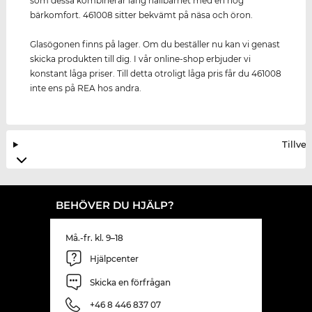
som dessa kombinerar lång hållbarhet med en hög
bärkomfort. 461008 sitter bekvämt på näsa och öron.
Glasögonen finns på lager. Om du beställer nu kan vi genast
skicka produkten till dig. I vår online-shop erbjuder vi
konstant låga priser. Till detta otroligt låga pris får du 461008
inte ens på REA hos andra.
Tillve
BEHÖVER DU HJÄLP?
Må.-fr. kl. 9–18
Hjälpcenter
Skicka en förfrågan
+46 8 446 837 07