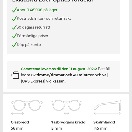
Ännu
1
461008 på lager
Kostnadsfri tur- och returfrakt
30 dagars returrätt
Förmånliga priser
Köp på konto
Garanterad leverans till den
11 augusti 2026
:
Beställ
inom
67 timme/timmar och 49 minuter
och välj
[UPS Express] vid kassan..
Glasbredd
Näsbryggans bredd
Skalmlängd
56 mm
13 mm
145 mm