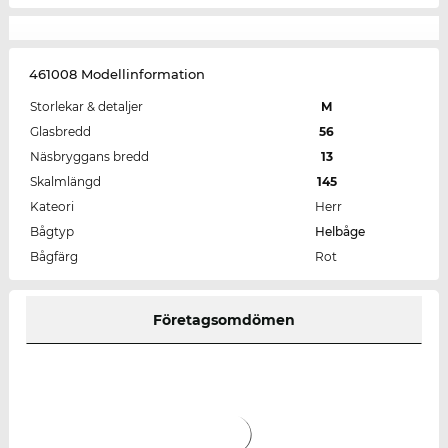
461008 Modellinformation
Storlekar & detaljer
M
Glasbredd
56
Näsbryggans bredd
13
Skalmlängd
145
Kateori
Herr
Bågtyp
Helbåge
Bågfärg
Rot
Företagsomdömen