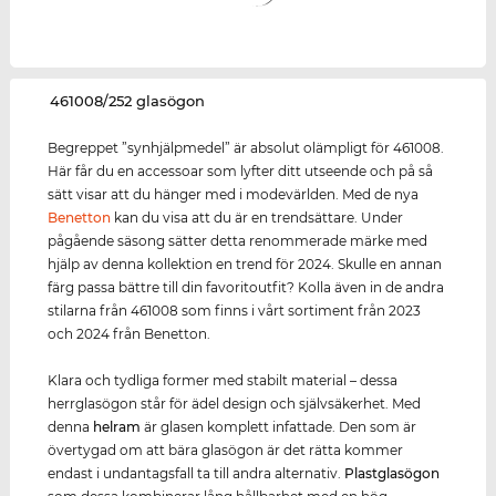
‌461008/252 glasögon
Begreppet ”synhjälpmedel” är absolut olämpligt för 461008.
Här får du en accessoar som lyfter ditt utseende och på så
sätt visar att du hänger med i modevärlden. Med de nya
Benetton
kan du visa att du är en trendsättare. Under
pågående säsong sätter detta renommerade märke med
hjälp av denna kollektion en trend för 2024. Skulle en annan
färg passa bättre till din favoritoutfit? Kolla även in de andra
stilarna från 461008 som finns i vårt sortiment från 2023
och 2024 från Benetton.
Klara och tydliga former med stabilt material – dessa
herrglasögon står för ädel design och självsäkerhet. Med
denna
helram
är glasen komplett infattade. Den som är
övertygad om att bära glasögon är det rätta kommer
endast i undantagsfall ta till andra alternativ.
Plastglasögon