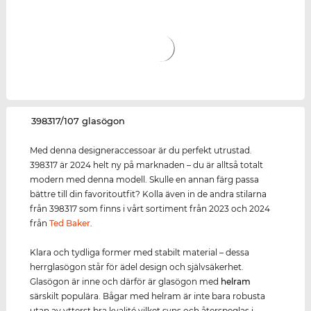
‌398317/107 glasögon
Med denna designeraccessoar är du perfekt utrustad.
398317 är 2024 helt ny på marknaden – du är alltså totalt
modern med denna modell. Skulle en annan färg passa
bättre till din favoritoutfit? Kolla även in de andra stilarna
från 398317 som finns i vårt sortiment från 2023 och 2024
från
Ted Baker
.
Klara och tydliga former med stabilt material – dessa
herrglasögon står för ädel design och självsäkerhet.
Glasögon är inne och därför är glasögon med
helram
särskilt populära. Bågar med helram är inte bara robusta
utan av ytterst bra kvalité vilket syns och återspeglas i