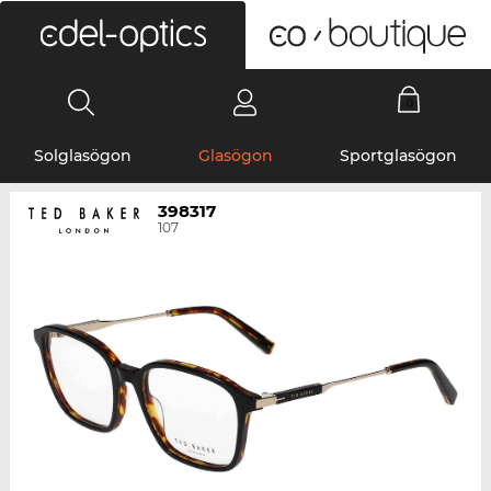
0
Solglasögon
Glasögon
Sportglasögon
398317
107