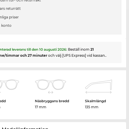
sfri tur- och returfrakt
ars returrätt
liga priser
 konto
nterad leverans till den
10 augusti 2026
:
Beställ inom
21
me/timmar och 27 minuter
och välj [UPS Express] vid kassan..
edd
Näsbryggans bredd
Skalmlängd
m
17 mm
135 mm