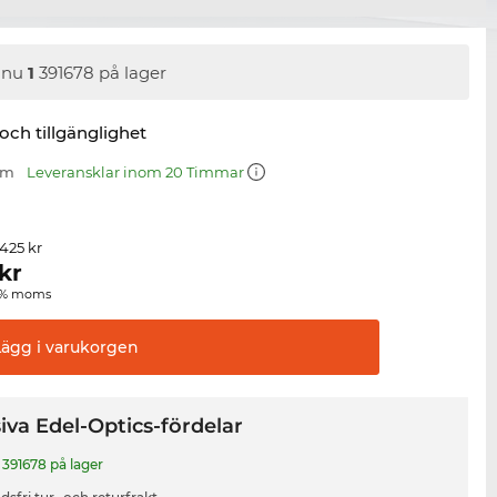
nnu
1
391678 på lager
 och tillgänglighet
mm
Leveransklar inom 20 Timmar
 425 kr
kr
00 % moms
Lägg i
varukorgen
iva Edel-Optics-fördelar
391678 på lager