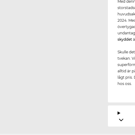
Med denna
storstads
huvudsakl
2024. Me
övertygad
undantagsf
skydd
et
ä
Skulle de
tvekan. Vi
superförm
alltid är 
lågt pris.
hos oss.