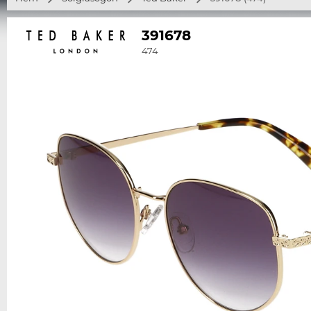
391678
474