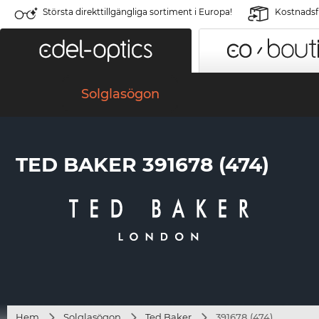
Största direkttillgängliga sortiment i Europa!
Kostnadsfr
Solglasögon
TED BAKER 391678 (474)
Hem
Solglasögon
Ted Baker
391678 (474)