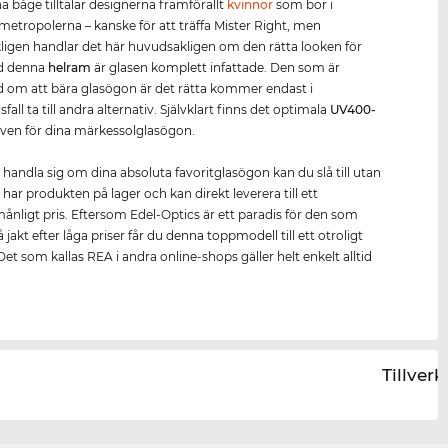
 båge tilltalar designerna framförallt
kvinnor
som bor i
metropolerna – kanske för att träffa Mister Right, men
igen handlar det här huvudsakligen om den rätta looken för
d denna
helram
är glasen komplett infattade. Den som är
 om att bära glasögon är det rätta kommer endast i
all ta till andra alternativ. Självklart finns det optimala
UV400
-
ven för dina märkessolglasögon.
t handla sig om dina absoluta favoritglasögon kan du slå till utan
 har produkten på lager och kan direkt leverera till ett
ånligt pris. Eftersom Edel-Optics är ett paradis för den som
på jakt efter låga priser får du denna toppmodell till ett otroligt
 Det som kallas REA i andra online-shops gäller helt enkelt alltid
Tillver