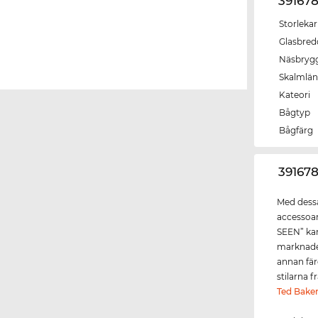
39167
Storlekar
Glasbred
Näsbryg
Skalmlä
Kateori
Bågtyp
Bågfärg
‌39167
Med dessa
accessoar
SEEN” kan
marknaden
annan färg
stilarna 
Ted Bake