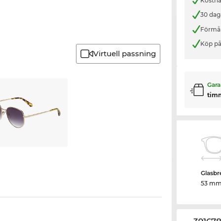
Kostnad
30 dag
Förmån
Köp på
Virtuell passning
Gara
tim
Glasbr
53 m