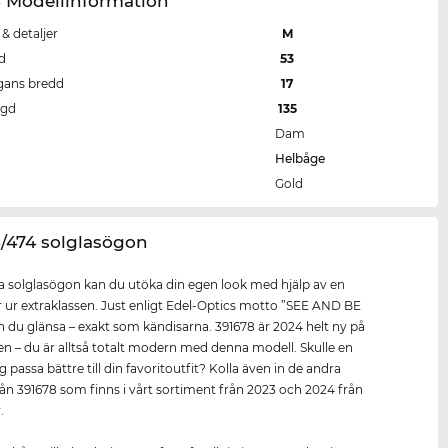
8 Modellinformation
 & detaljer
M
d
53
gans bredd
17
ngd
135
Dam
Helbåge
Gold
8/474 solglasögon
 solglasögon kan du utöka din egen look med hjälp av en
 ur extraklassen. Just enligt Edel-Optics motto ”SEE AND BE
 du glänsa – exakt som kändisarna. 391678 är 2024 helt ny på
 – du är alltså totalt modern med denna modell. Skulle en
 passa bättre till din favoritoutfit? Kolla även in de andra
från 391678 som finns i vårt sortiment från 2023 och 2024 från
r
.