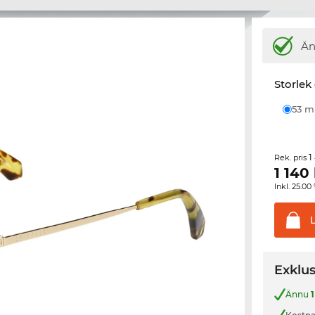
Ä
Storlek
53 
1
Rek. pris
1 140
Inkl. 25.
Exklus
Ännu
1