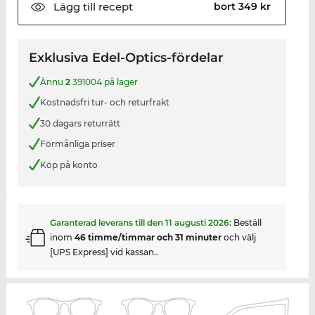
Lägg till
recept
bort 349 kr
Exklusiva Edel-Optics-fördelar
Ännu
2
391004 på lager
Kostnadsfri tur- och returfrakt
30 dagars returrätt
Förmånliga priser
Köp på konto
Garanterad leverans till den
11 augusti 2026
:
Beställ
inom
46 timme/timmar och 31 minuter
och välj
[UPS Express] vid kassan..