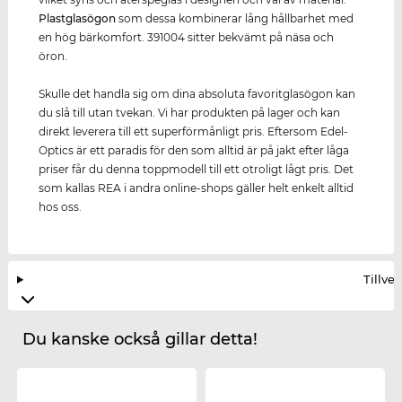
Plastglasögon
som dessa kombinerar lång hållbarhet med
en hög bärkomfort. 391004 sitter bekvämt på näsa och
öron.
Skulle det handla sig om dina absoluta favoritglasögon kan
du slå till utan tvekan. Vi har produkten på lager och kan
direkt leverera till ett superförmånligt pris. Eftersom Edel-
Optics är ett paradis för den som alltid är på jakt efter låga
priser får du denna toppmodell till ett otroligt lågt pris. Det
som kallas REA i andra online-shops gäller helt enkelt alltid
hos oss.
Tillve
Du kanske också gillar detta!