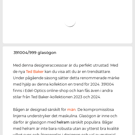
‌391004/999 glasögon
Med denna designeraccessoar är du perfekt utrustad. Med
de nya
Ted Baker
kan du visa att du är en trendsättare.
Under pågående säsong sätter detta renommerade märke
med hjälp av denna kollektion en trend för 2024. 391004
finns i Edel-Optics online-shop och kan fås även i andra
stilar från Ted Baker-kollektionen 2023 och 2024.
Bågen är designad särskilt för
män
. De kompromisslösa
linjerna understryker det maskulina. Glasögon är inne och
därför är glasögon med
helram
särskilt populära. Bågar
med helram är inte bara robusta utan av ytterst bra kvalité
vilket syns och återspeglas i designen och val av material.