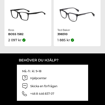
Boss
Ted Baker
BOSS 1582
398310
2 097 kr
1 885 kr
BEHÖVER DU HJÄLP?
Må.-fr. kl. 9–18
Hjälpcenter
Skicka en förfrågan
+46 8 446 837 07