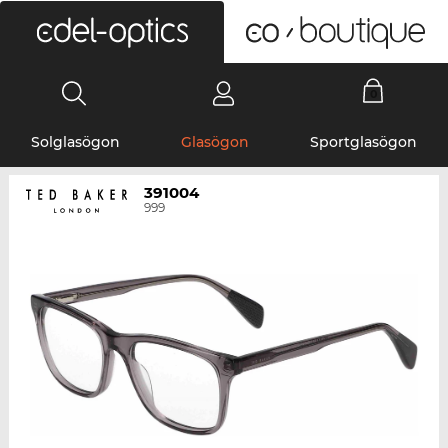
0
Solglasögon
Glasögon
Sportglasögon
391004
999