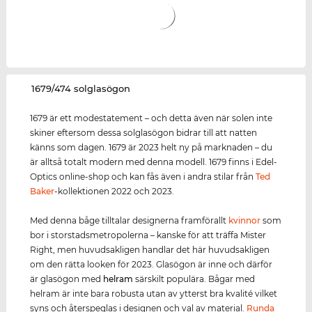
‌1679/474 solglasögon
1679 är ett modestatement – och detta även när solen inte
skiner eftersom dessa solglasögon bidrar till att natten
känns som dagen. 1679 är 2023 helt ny på marknaden – du
är alltså totalt modern med denna modell. 1679 finns i Edel-
Optics online-shop och kan fås även i andra stilar från
Ted
Baker
-kollektionen 2022 och 2023.
Med denna båge tilltalar designerna framförallt
kvinnor
som
bor i storstadsmetropolerna – kanske för att träffa Mister
Right, men huvudsakligen handlar det här huvudsakligen
om den rätta looken för 2023. Glasögon är inne och därför
är glasögon med
helram
särskilt populära. Bågar med
helram är inte bara robusta utan av ytterst bra kvalité vilket
syns och återspeglas i designen och val av material.
Runda