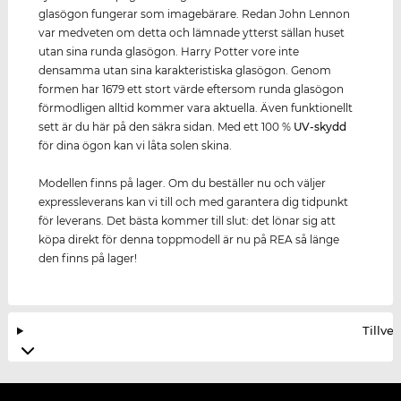
glasögon fungerar som imagebärare. Redan John Lennon
var medveten om detta och lämnade ytterst sällan huset
utan sina runda glasögon. Harry Potter vore inte
densamma utan sina karakteristiska glasögon. Genom
formen har 1679 ett stort värde eftersom runda glasögon
förmodligen alltid kommer vara aktuella. Även funktionellt
sett är du här på den säkra sidan. Med ett 100 %
UV-skydd
för dina ögon kan vi låta solen skina.
Modellen finns på lager. Om du beställer nu och väljer
expressleverans kan vi till och med garantera dig tidpunkt
för leverans. Det bästa kommer till slut: det lönar sig att
köpa direkt för denna toppmodell är nu på REA så länge
den finns på lager!
Tillve