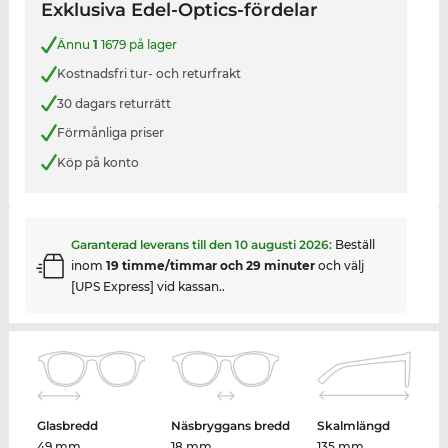
Exklusiva Edel-Optics-fördelar
Ännu
1
1679 på lager
Kostnadsfri tur- och returfrakt
30 dagars returrätt
Förmånliga priser
Köp på konto
Garanterad leverans till den
10 augusti 2026
:
Beställ
inom
19 timme/timmar och 29 minuter
och välj
[UPS Express] vid kassan..
Glasbredd
Näsbryggans bredd
Skalmlängd
49 mm
18 mm
135 mm