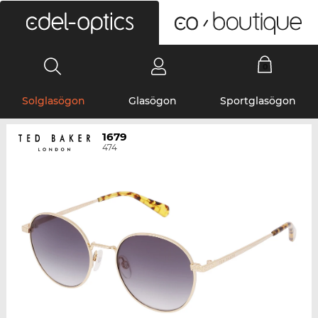
0
Solglasögon
Glasögon
Sportglasögon
1679
474