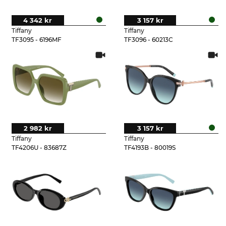
4 342 kr
3 157 kr
Tiffany
Tiffany
TF3095 - 6196MF
TF3096 - 60213C
2 982 kr
3 157 kr
Tiffany
Tiffany
TF4206U - 83687Z
TF4193B - 80019S