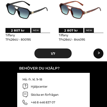
2 807 kr
2 807 kr
Tiffany
Tiffany
TF4264U - 80019S
TF4264U - 84409S
›
1
/7
BEHÖVER DU HJÄLP?
Må.-fr. kl. 9–18
Hjälpcenter
Skicka en förfrågan
+46 8 446 837 07