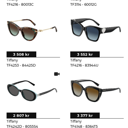
TF4216 - 80013C
TF3114 - 60012G
3 508 kr
3 552 kr
Tiffany
Tiffany
TF4253 - 84425D
TF4216 - 83944U
2 807 kr
3 377 kr
Tiffany
Tiffany
TF4242D - 8055S4
TF4148 - 8364T5