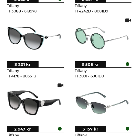
Tiffany
Tiffany
TF3088 - 618978
TF4242D - 8001D9
3 201 kr
3 508 kr
Tiffany
Tiffany
TF4178 - 8055T3
TF3091 - 6001D9
2 947 kr
3 157 kr
Tiffany
Tiffany