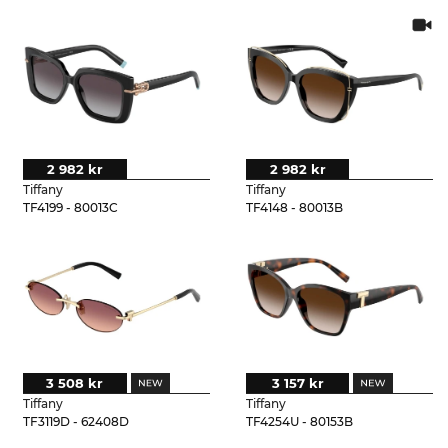
2 982 kr
2 982 kr
Tiffany
Tiffany
TF4199 - 80013C
TF4148 - 80013B
3 508 kr
3 157 kr
Tiffany
Tiffany
TF3119D - 62408D
TF4254U - 80153B