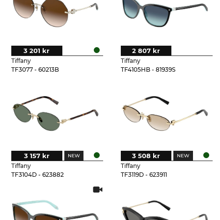
3 201 kr
2 807 kr
Tiffany
Tiffany
TF3077 - 60213B
TF4105HB - 81939S
3 157 kr
3 508 kr
Tiffany
Tiffany
TF3104D - 623882
TF3119D - 623911