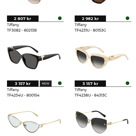
2 807 kr
2 982 kr
Tiffany
Tiffany
TF3082 - 60213B
TF4231U - 80153G
3 157 kr
3 157 kr
Tiffany
Tiffany
TF4254U - 8001S4
TF4238U - 84313C