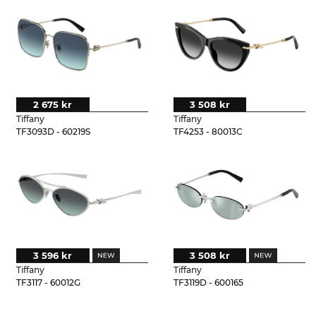
2 675 kr
3 508 kr
Tiffany
Tiffany
TF3093D - 60219S
TF4253 - 80013C
3 596 kr
3 508 kr
Tiffany
Tiffany
TF3117 - 60012G
TF3119D - 600165