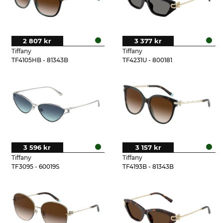
2 807 kr
3 377 kr
Tiffany
Tiffany
TF4105HB - 81343B
TF4231U - 800181
3 596 kr
3 157 kr
Tiffany
Tiffany
TF3095 - 60019S
TF4193B - 81343B