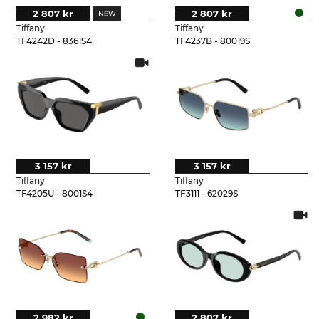
2 807 kr
2 807 kr
Tiffany
Tiffany
TF4242D - 8361S4
TF4237B - 80019S
3 157 kr
3 157 kr
Tiffany
Tiffany
TF4205U - 8001S4
TF3111 - 62029S
2 982 kr
2 807 kr