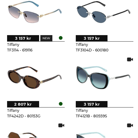
3 157 kr
3 157 kr
Tiffany
Tiffany
TF3114 - 619116
TF3104D - 600180
2 807 kr
3 157 kr
Tiffany
Tiffany
TF4242D - 80153G
TF4121B - 80559S