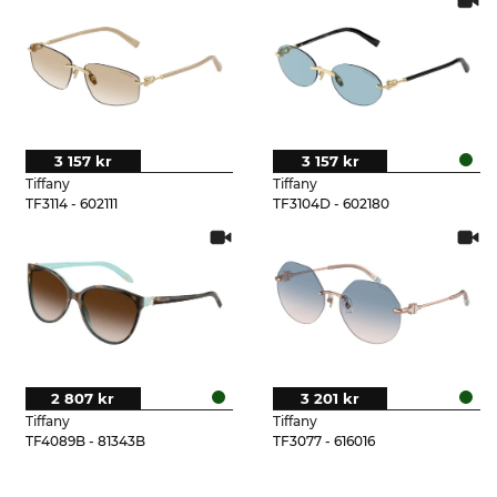
3 157 kr
3 157 kr
Tiffany
Tiffany
TF3114 - 602111
TF3104D - 602180
2 807 kr
3 201 kr
Tiffany
Tiffany
TF4089B - 81343B
TF3077 - 616016