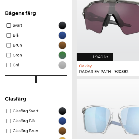
Bågens färg
Svart
Blå
Brun
Grön
1 940 kr
Grå
Oakley
RADAR EV PATH - 920882
Glasfärg
Glasfärg Svart
Glasfärg Blå
Glasfärg Brun