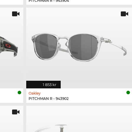
PITCHMAN R - 943904
1 853 kr
Oakley
PITCHMAN R - 943902