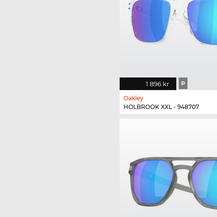
1 896 kr
P
Oakley
HOLBROOK XXL - 948707