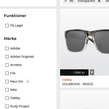
transparent
185
Funktioner
På Lager
Märke
Adidas
Adidas Originals
Arnette
1 896 kr
P
Fila
Oakley
Maui Jim
HOLBROOK - 9102O2
Nike
Oakley
Rudy Project