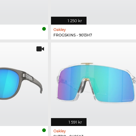
1 250 kr
Oakley
FROGSKINS - 9013H7
1 591 kr
Oakley