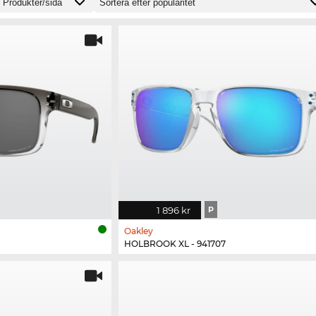
1 896 kr
P
Oakley
HOLBROOK XL - 941707