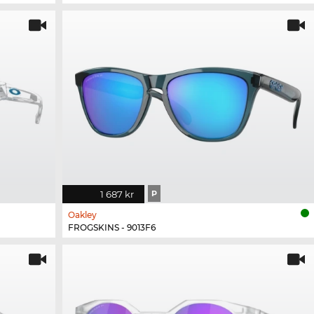
1 687 kr
P
Oakley
FROGSKINS - 9013F6