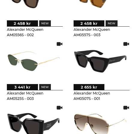
2 458 kr
2 458 kr
Alexander McQueen
Alexander McQueen
AM0556S - 002
AM0557S - 003
3 441 kr
2 655 kr
Alexander McQueen
Alexander McQueen
AM0525S - 003
AM0507S - 001