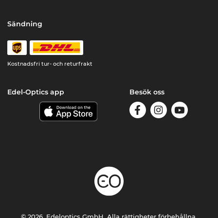
Sändning
Kostnadsfri tur- och returfrakt
Edel-Optics app
Besök oss
© 2026, Edeloptics GmbH. Alla rättigheter förbehållna.