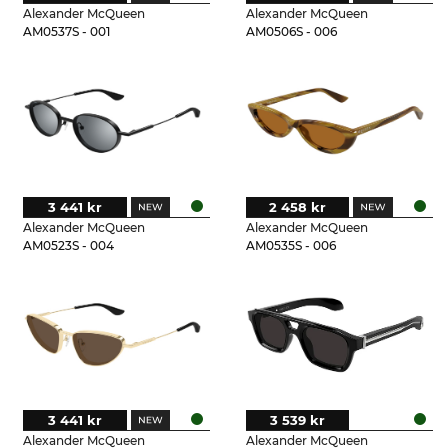
Alexander McQueen
Alexander McQueen
AM0537S - 001
AM0506S - 006
3 441 kr
2 458 kr
Alexander McQueen
Alexander McQueen
AM0523S - 004
AM0535S - 006
3 441 kr
3 539 kr
Alexander McQueen
Alexander McQueen