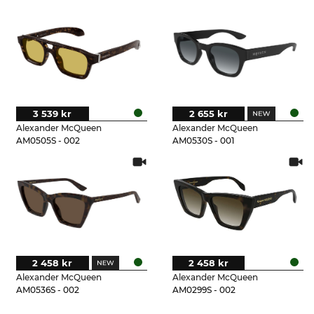
3 539 kr
2 655 kr
Alexander McQueen
Alexander McQueen
AM0505S - 002
AM0530S - 001
2 458 kr
2 458 kr
Alexander McQueen
Alexander McQueen
AM0536S - 002
AM0299S - 002