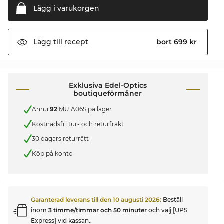
Lägg i
varukorgen
bort 699 kr
Lägg till
recept
Exklusiva Edel-Optics
boutiqueförmåner
Ännu
92
MU A06S på lager
Kostnadsfri tur- och returfrakt
30 dagars returrätt
Köp på konto
Garanterad leverans till den
10 augusti 2026
:
Beställ
inom
3 timme/timmar och 50 minuter
och välj [UPS
Express] vid kassan..