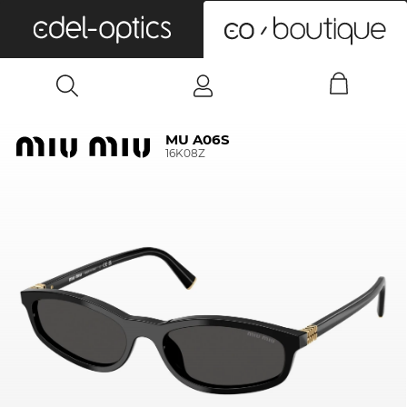
0
MU A06S
16K08Z