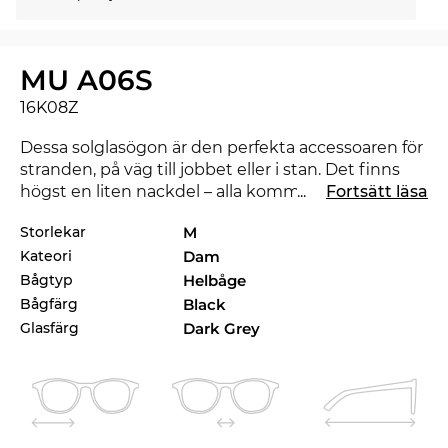
MU A06S
16K08Z
Dessa solglasögon är den perfekta accessoaren för
stranden, på väg till jobbet eller i stan. Det finns
högst en liten nackdel – alla kommer nog att titta
...
Fortsätt läsa
lite avundsjukt på dig. Med de nya
Miu Miu
kan du
Storlekar
M
visa att du är en trendsättare. Under pågående
Kateori
Dam
säsong sätter detta renommerade märke med
hjälp av denna kollektion en trend för 2025. Skulle
Bågtyp
Helbåge
en annan färg passa bättre till din favoritoutfit?
Bågfärg
Black
Kolla även in de andra stilarna från MU A06S som
Glasfärg
Dark Grey
finns i vårt sortiment från 2024 och 2025 från Miu
Miu.
Med denna båge tilltalar designerna framförallt
kvinnor
som bor i storstadsmetropolerna – kanske