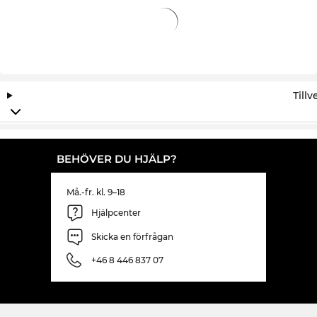
Till
BEHÖVER DU HJÄLP?
Må.-fr. kl. 9–18
Hjälpcenter
Skicka en förfrågan
+46 8 446 837 07