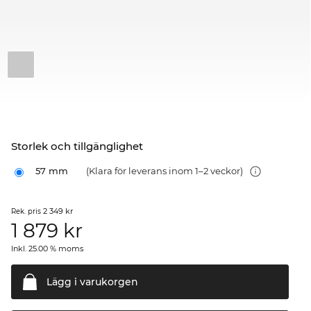
Storlek och tillgänglighet
57 mm
(Klara för leverans inom 1–2 veckor)
2 349 kr
Rek. pris
1 879
kr
Inkl. 25.00 % moms
Lägg i
varukorgen