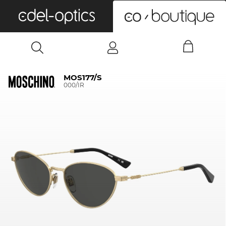
0
MOS177/S
000/IR