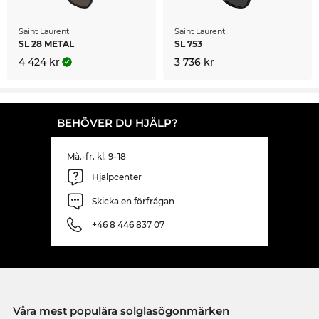
Saint Laurent
Saint Laurent
SL 28 METAL
SL 753
4 424 kr
3 736 kr
BEHÖVER DU HJÄLP?
Må.-fr. kl. 9–18
Hjälpcenter
Skicka en förfrågan
+46 8 446 837 07
Våra mest populära solglasögonmärken