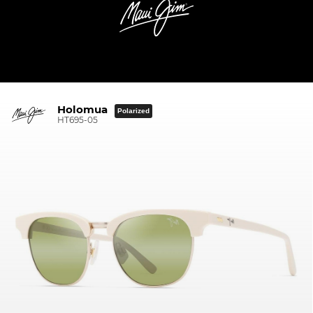
Holomua
Polarized
HT695-05