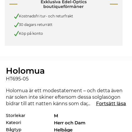
Exklusiva Edel-Optics
boutiqueförmåner
Kostnadsfri tur- och returfrakt
30 dagars returrätt
Köp på konto
Holomua
HT695-05
Holomua är ett modestatement – och detta även
när solen inte skiner eftersom dessa solglasögon
bidrar till att natten känns som dagen. Holomua är
...
Fortsätt läsa
2024 helt ny på marknaden – du är alltså totalt
Storlekar
M
modern med denna modell.
Kateori
Herr och Dam
Modellen av
Maui Jim
är en så kallad multitalang
Bågtyp
Helbåge