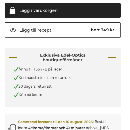
Lägg i
varukorgen
bort 349 kr
Lägg till
recept
Exklusiva Edel-Optics
boutiqueförmåner
Ännu
1
FT5641-B på lager
Kostnadsfri tur- och returfrakt
30 dagars returrätt
Köp på konto
Garanterad leverans till den
10 augusti 2026
:
Beställ
inom
4 timme/timmar och 41 minuter
och välj [UPS