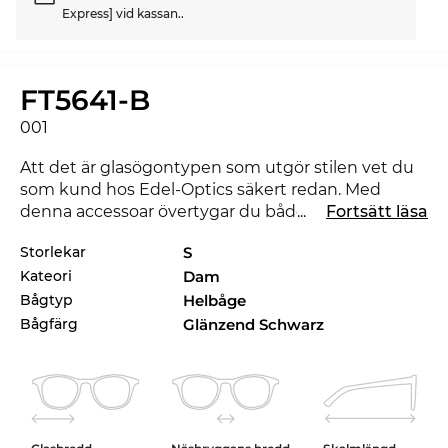
Express] vid kassan..
FT5641-B
001
Att det är glasögontypen som utgör stilen vet du
som kund hos Edel-Optics säkert redan. Med
denna accessoar övertygar du både på jobbet och
...
Fortsätt läsa
på fritiden. Skulle en annan färg passa bättre till
Storlekar
S
din favoritoutfit? Kolla även in de andra stilarna
Kateori
Dam
från FT5641-B som finns i vårt sortiment från 2019
och 2020 från
Tom Ford
.
Bågtyp
Helbåge
Bågfärg
Glänzend Schwarz
Bågen är designad särskilt för äkta
power
kvinnor
.
Den graciösa designen tillsammans med det
starka uttrycket förbinds till en klassisk stilfullhet.
Glasögon är inne och därför är glasögon med
helram
särskilt populära. Bågar med helram är inte