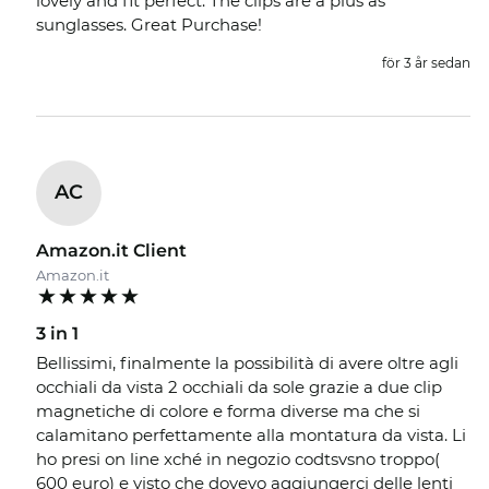
lovely and fit perfect. The clips are a plus as
sunglasses. Great Purchase!
för 3 år sedan
AC
Amazon.it Client
Amazon.it
3 in 1
Bellissimi, finalmente la possibilità di avere oltre agli
occhiali da vista 2 occhiali da sole grazie a due clip
magnetiche di colore e forma diverse ma che si
calamitano perfettamente alla montatura da vista. Li
ho presi on line xché in negozio codtsvsno troppo(
600 euro) e visto che dovevo aggiungerci delle lenti