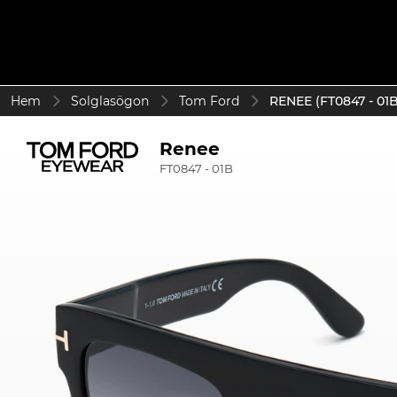
Hem
Solglasögon
Tom Ford
RENEE (FT0847 - 01B
Renee
FT0847 - 01B