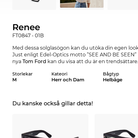
Renee
FT0847 - 01B
Med dessa solglasögon kan du utöka din egen look 
Just enligt Edel-Optics motto ”SEE AND BE SEEN” 
nya
Tom Ford
kan du visa att du är en trendsättar
renommerade märke med hjälp av denna kollektion 
Storlekar
Kateori
Bågtyp
passa bättre till din favoritoutfit? Kolla även in de 
M
Herr och Dam
Helbåge
sortiment från 2019 och 2020 från Tom Ford.
Tydliga linjer gynnar den klassiska karaktären av d
något som varje
kvinna
behöver. Precis som med al
Du kanske också gillar detta!
lita på ett garanterat
UV400
-skydd
.
Modellen finns på lager. Om du beställer nu och väl
garantera dig tidpunkt för leverans. Genom att välj
lägsta priset för våra standardpriser är lika med REA