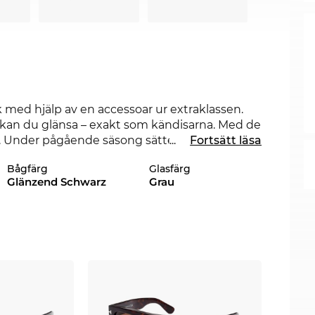
med hjälp av en accessoar ur extraklassen.
kan du glänsa – exakt som kändisarna. Med de
e. Under pågående säsong sätter detta
...
Fortsätt läsa
en trend för 2020. Skulle en annan färg
Bågfärg
Glasfärg
andra stilarna från FT0847 som finns i vårt
Glänzend Schwarz
Grau
enna modell och gör att dessa glasögon blir
la andra solglasögon i vår online-shop kan du
jer expressleverans kan vi till och med
a Edel-Optics köper du garanterat till det
-priser.