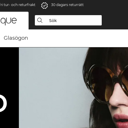
i tur- och returfrakt
30 dagars returrätt
Glasögon