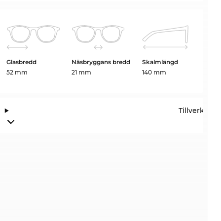
Glasbredd
Näsbryggans bredd
Skalmlängd
52 mm
21 mm
140 mm
Tillverkari