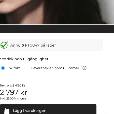
Ännu
5
FT0847 på lager
Storlek och tillgänglighet
52 mm
Leveransklar inom 6 Timmar
3 496 kr
Rek. pris
2 797
kr
Inkl. 25.00 % moms
Lägg i
varukorgen