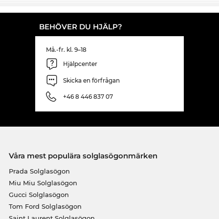
Det som kallas REA i andra online-shops gäller helt
enkelt alltid hos oss.
BEHÖVER DU HJÄLP?
Må.-fr. kl. 9–18
Hjälpcenter
Skicka en förfrågan
+46 8 446 837 07
Våra mest populära solglasögonmärken
Prada Solglasögon
Miu Miu Solglasögon
Gucci Solglasögon
Tom Ford Solglasögon
Saint Laurent Solglasögon